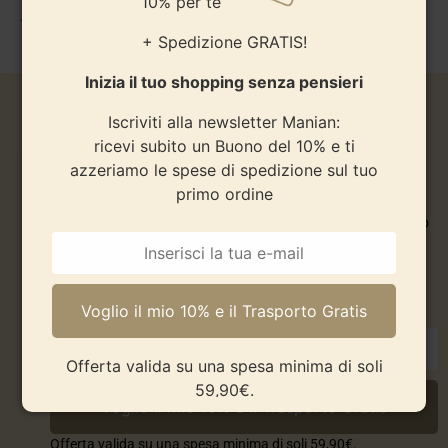
10% per te
10,90
€
+ Spedizione GRATIS!
Inizia il tuo shopping senza pensieri
Iscriviti alla newsletter Manian:
10% per te + Spedizione
ricevi subito un Buono del 10% e ti
GRATIS!
azzeriamo le spese di spedizione sul tuo
primo ordine
Inizia il tuo shopping senza pensieri.
Iscriviti alla newsletter Manian: ricevi subito un Buono
del 10% e ti azzeriamo le spese di spedizione sul tuo
primo ordine.
Offerta valida su una spesa minima di soli
59,90€.
Offerta valida su una spesa minima di soli 59,90€.