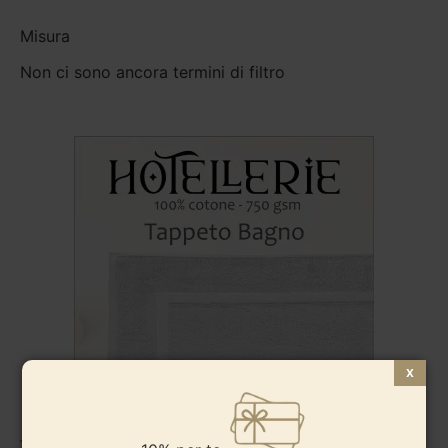
Misura
Non ci sono ancora termini di filtro
Tappeto Bagno – 100% Cotone – Hotellerie