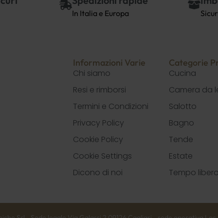
curi
Spedizioni rapide
Imb
In Italia e Europa
Sicur
Informazioni Varie
Categorie Pr
Chi siamo
Cucina
Resi e rimborsi
Camera da l
Termini e Condizioni
Salotto
Privacy Policy
Bagno
Cookie Policy
Tende
Cookie Settings
Estate
Dicono di noi
Tempo liber
 Srl - Sede legale Via Galassi 2 09126 Cagliari - sede operativa Loc L