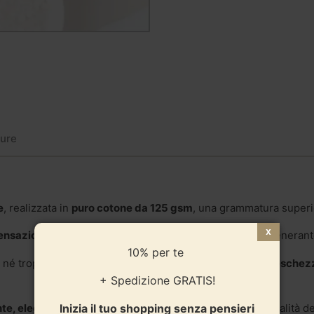
sure
e
, realizzata in
puro cotone da 125 gsm
, una grammatura superi
ensazione di comfort profondo
, ideale per un sonno rigenerant
10% per te
o né troppo pesante,
garantisce il giusto equilibrio tra fresche
+ Spedizione GRATIS!
Inizia il tuo shopping senza pensieri
te, elegante e facile da gestire
, senza rinunciare alla qualità de