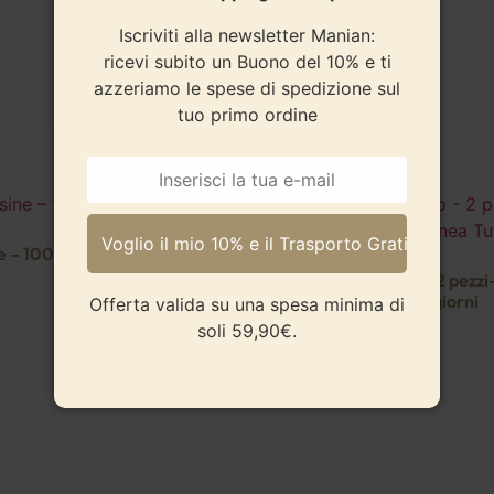
Iscriviti alla newsletter Manian:
ricevi subito un Buono del 10% e ti
azzeriamo le spese di spedizione sul
tuo primo ordine
e – 100% Cotone
Asciugamano Bagno – 2 pezzi
500 GSM – Linea Tuttigiorni
Offerta valida su una spesa minima di
soli 59,90€.
6,90
€