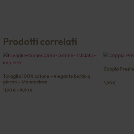
Prodotti correlati
Coppia Presin
Tovaglia 100% cotone – elegante bordo a
giorno – Monocolore
5,90
€
11,90
€
-
19,90
€