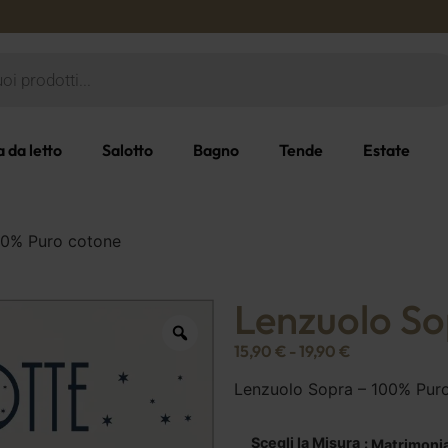
 da letto
Salotto
Bagno
Tende
Estate
00% Puro cotone
Lenzuolo So
15,90
€
-
19,90
€
Lenzuolo Sopra – 100% Pur
Scegli la Misura
: Matrimoni