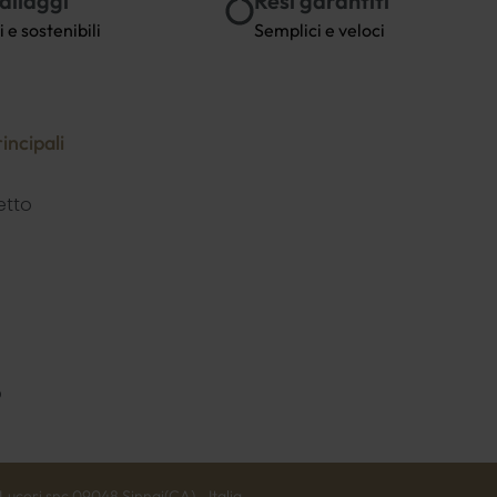
allaggi
Resi garantiti
i e sostenibili
Semplici e veloci
incipali
etto
o
uceri snc 09048 Sinnai(CA) - Italia