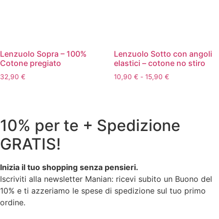
Lenzuolo Sopra – 100%
Lenzuolo Sotto con angoli
Cotone pregiato
elastici – cotone no stiro
Fascia
32,90
€
10,90
€
-
15,90
€
di
prezzo:
da
10,90 €
10% per te + Spedizione
a
15,90 €
GRATIS!
Inizia il tuo shopping senza pensieri.
Iscriviti alla newsletter Manian: ricevi subito un Buono del
10% e ti azzeriamo le spese di spedizione sul tuo primo
ordine.