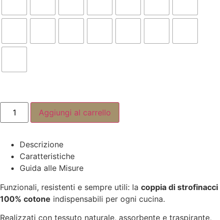
Coppia
Aggiungi al carrello
Strofinacci
–
100%
Cotone
Descrizione
quantità
Caratteristiche
Guida alle Misure
Funzionali, resistenti e sempre utili: la
coppia di strofinacci
100% cotone
indispensabili per ogni cucina.
Realizzati con tessuto naturale, assorbente e traspirante,