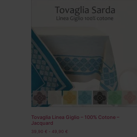
Tovaglia Linea Giglio – 100% Cotone –
Jacquard
39,90
€
-
49,90
€