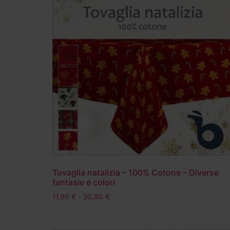
Tovaglia natalizia – 100% Cotone – Diverse
fantasie e colori
11,90
€
-
20,90
€