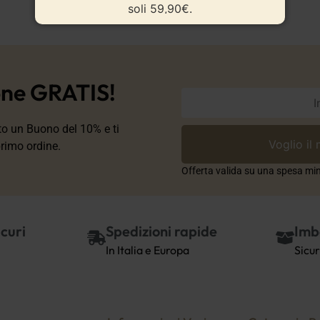
soli 59,90€.
one GRATIS!
ito un Buono del 10% e ti
primo ordine.
Offerta valida su una spesa min
curi
Spedizioni rapide
Imb
In Italia e Europa
Sicur