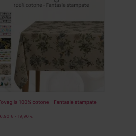
Tovaglia 100% cotone – Fantasie stampate
16,90
€
-
19,90
€