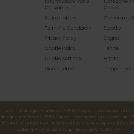
Informazioni Varie
Categorie Pr
Chi siamo
Cucina
Resi e rimborsi
Camera da l
Termini e Condizioni
Salotto
Privacy Policy
Bagno
Cookie Policy
Tende
Cookie Settings
Estate
Dicono di noi
Tempo liber
 Srl - Sede legale Via Galassi 2 09126 Cagliari - sede operativa Loc L
 legale Via Galassi 2 09126 Cagliari - sede operativa Loc Luceri snc 
53240 Codice fiscale e n. iscrizione al Registro delle Imprese di Cagli
Codice REA CA -283554 - Capitale sociale € 10.000,00