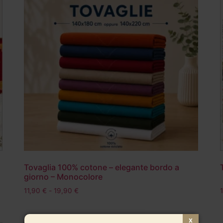
Tovaglia 100% cotone – elegante bordo a
giorno – Monocolore
11,90
€
-
19,90
€