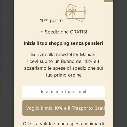
10% per te
+ Spedizione GRATIS!
Inizia il tuo shopping senza pensieri
Iscriviti alla newsletter Manian:
ricevi subito un Buono del 10% e ti
azzeriamo le spese di spedizione sul
tuo primo ordine
Completo lenzuola 100% microfibra – tinta
unita
9,50
€
-
26,90
€
Offerta valida su una spesa minima di