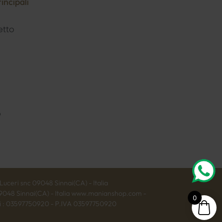
incipali
etto
o
uceri snc 09048 Sinnai(CA) - Italia
09048 Sinnai(CA) - Italia www.manianshop.com -
0
ari : 03597750920 - P.IVA 03597750920