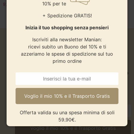
10% per te
9,50
€
-
26,90
€
+ Spedizione GRATIS!
Inizia il tuo shopping senza pensieri
Iscriviti alla newsletter Manian:
10% per te + Spedizione
ricevi subito un Buono del 10% e ti
azzeriamo le spese di spedizione sul tuo
GRATIS!
primo ordine
Inizia il tuo shopping senza pensieri.
Iscriviti alla newsletter Manian: ricevi subito un Buono
del 10% e ti azzeriamo le spese di spedizione sul tuo
primo ordine.
Offerta valida su una spesa minima di soli
59,90€.