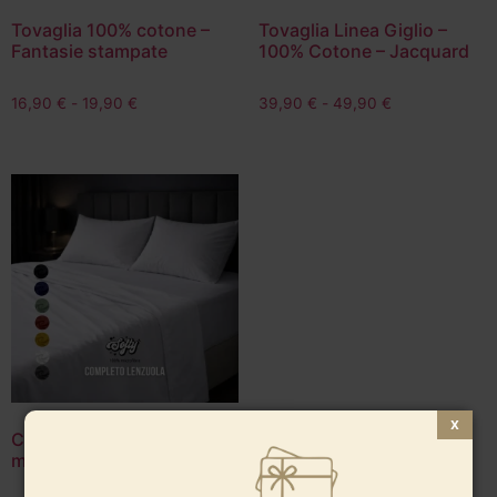
Tovaglia 100% cotone –
Tovaglia Linea Giglio –
Fantasie stampate
100% Cotone – Jacquard
16,90
€
-
19,90
€
39,90
€
-
49,90
€
Completo lenzuola 100%
microfibra – tinta unita