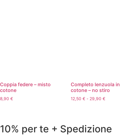
prezzo:
prezzo:
da
da
44,90 €
26,90 €
a
a
56,90 €
36,90 €
Coppia federe – misto
Completo lenzuola in
cotone
cotone – no stiro
Fascia
8,90
€
12,50
€
-
29,90
€
di
prezzo:
da
12,50 €
10% per te + Spedizione
a
29,90 €