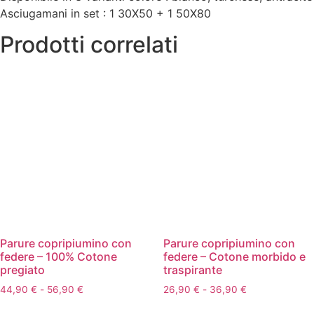
Asciugamani in set : 1 30X50 + 1 50X80
Prodotti correlati
Parure copripiumino con
Parure copripiumino con
federe – 100% Cotone
federe – Cotone morbido e
pregiato
traspirante
Fascia
Fascia
44,90
€
-
56,90
€
26,90
€
-
36,90
€
di
di