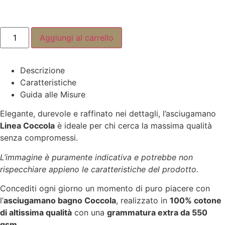
Asciugamano
Aggiungi al carrello
Bagno
-
100%
cotone
Descrizione
-
2
Caratteristiche
pezzi
Guida alle Misure
quantità
Elegante, durevole e raffinato nei dettagli, l’asciugamano
Linea Coccola
è ideale per chi cerca la massima qualità
senza compromessi.
L’immagine è puramente indicativa e potrebbe non
rispecchiare appieno le caratteristiche del prodotto.
Concediti ogni giorno un momento di puro piacere con
l’
asciugamano bagno Coccola
, realizzato in
100% cotone
di altissima qualità
con una
grammatura extra da 550
gsm
.